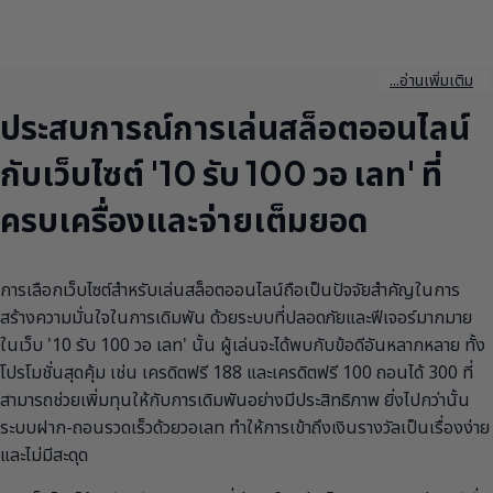
...อ่านเพิ่มเติม
ประสบการณ์การเล่นสล็อตออนไลน์
กับเว็บไซต์ '10 รับ 100 วอ เลท' ที่
ครบเครื่องและจ่ายเต็มยอด
การเลือกเว็บไซต์สำหรับเล่นสล็อตออนไลน์ถือเป็นปัจจัยสำคัญในการ
สร้างความมั่นใจในการเดิมพัน ด้วยระบบที่ปลอดภัยและฟีเจอร์มากมาย
ในเว็บ '10 รับ 100 วอ เลท' นั้น ผู้เล่นจะได้พบกับข้อดีอันหลากหลาย ทั้ง
โปรโมชั่นสุดคุ้ม เช่น เครดิตฟรี 188 และเครดิตฟรี 100 ถอนได้ 300 ที่
สามารถช่วยเพิ่มทุนให้กับการเดิมพันอย่างมีประสิทธิภาพ ยิ่งไปกว่านั้น
ระบบฝาก-ถอนรวดเร็วด้วยวอเลท ทำให้การเข้าถึงเงินรางวัลเป็นเรื่องง่าย
และไม่มีสะดุด