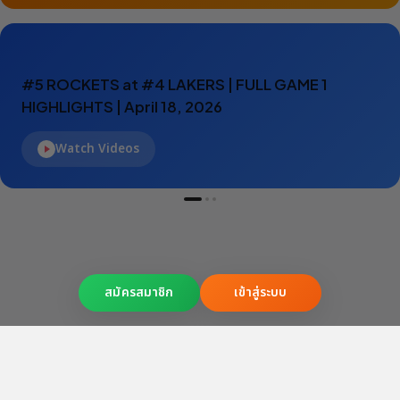
#5 ROCKETS at #4 LAKERS | FULL GAME 1
HIGHLIGHTS | April 18, 2026
Watch Videos
สมัครสมาชิก
เข้าสู่ระบบ