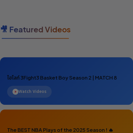
🎥 Featured Videos
ไฮไลท์ 3Fight3 Basket Boy Season 2 | MATCH 8
Watch Videos
The BEST NBA Plays of the 2025 Season ! 🔥